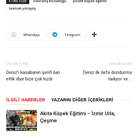
ETIKETLER
Davranış Bozukluğu
pozitif köpek eğitimi
tasmalı yürüyüş
WhatsApp
Telegram
Önceki İçerik
Sonraki İçerik
Deniz’i kasabanın şerifi ilan
Deniz ilk defa dondurma
ettik diye bize çok kızdı
tadıyor ve …
İLGILI HABERLER
YAZARIN DIĞER İÇERIKLERI
Akita Köpek Eğitimi – İzmir Urla,
Çeşme